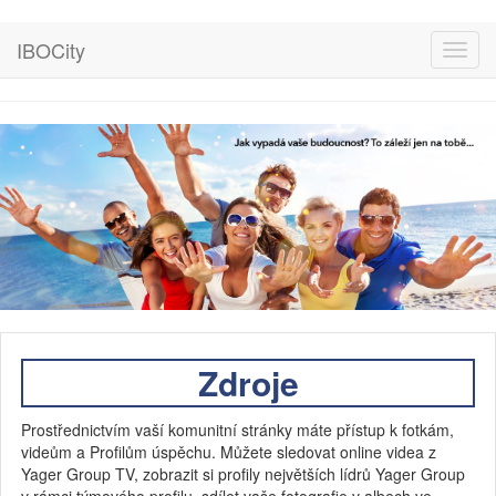
IBOCity
Toggl
navig
Zdroje
Prostřednictvím vaší komunitní stránky máte přístup k fotkám,
videům a Profilům úspěchu. Můžete sledovat online videa z
Yager Group TV, zobrazit si profily největších lídrů Yager Group