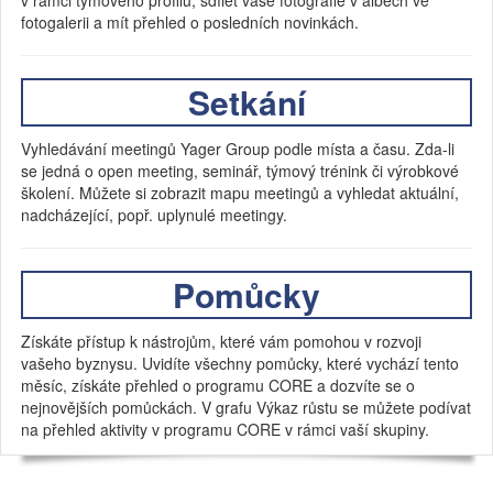
v rámci týmového profilu, sdílet vaše fotografie v albech ve
fotogalerii a mít přehled o posledních novinkách.
Setkání
Vyhledávání meetingů Yager Group podle místa a času. Zda-li
se jedná o open meeting, seminář, týmový trénink či výrobkové
školení. Můžete si zobrazit mapu meetingů a vyhledat aktuální,
nadcházející, popř. uplynulé meetingy.
Pomůcky
Získáte přístup k nástrojům, které vám pomohou v rozvoji
vašeho byznysu. Uvidíte všechny pomůcky, které vychází tento
měsíc, získáte přehled o programu CORE a dozvíte se o
nejnovějších pomůckách. V grafu Výkaz růstu se můžete podívat
na přehled aktivity v programu CORE v rámci vaší skupiny.