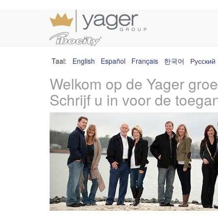
Taal:
English
Español
Français
한국어
Русский
Welkom op de Yager groe
Schrijf u in voor de toega