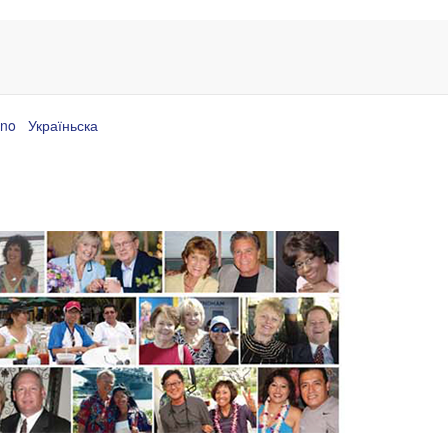
ano
Україньска