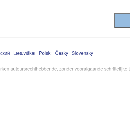
ский
Lietuviškai
Polski
Česky
Slovensky
rken auteursrechthebbende, zonder voorafgaande schriftelijke 