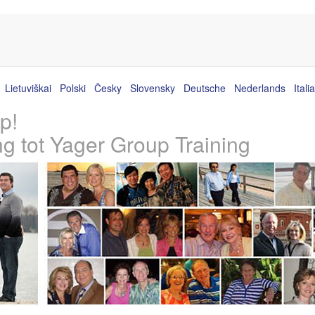
Lietuviškai
Polski
Česky
Slovensky
Deutsche
Nederlands
Itali
p!
ng tot Yager Group Training